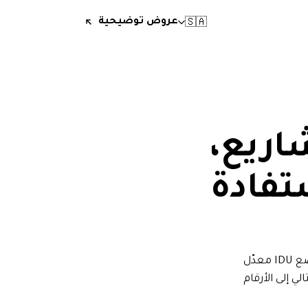
🇸🇦
عروض توضيحية
اريع،
تفادة
الإسناد الخارجي، وBPO، والوكالات، وإدارة المرافق — شركات منتجها هم البشر. ويضع IDU معدّل
ي إلى الأرقام