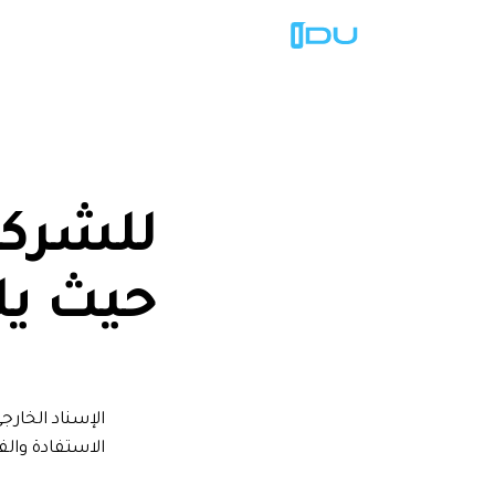
للشركا
حيث
يل
الاستفادة والف