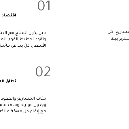
01
اقتصاد 
مشاريع. كل
حين يكون المنتج هم البشر
تلزم بيئة
وتقود تخطيط القوى العام
الأسعار، كلّ بند في قائمة
02
نطاق الم
مئات المشاريع والعقود و
وجدول فوترته وملف هام
مع إبقاء كل مهمّة مالكة 