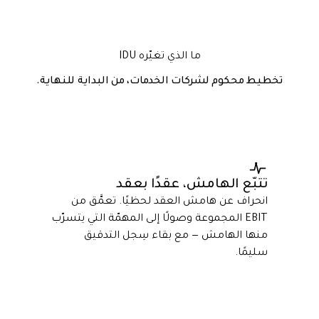
ما الذي تغيّره IDU
تخطيط محكوم لشركات الخدمات، من البداية للنهاية.
تتبّع الهامش، عقدًا بعقد
انحراف عن هامش العقد لحظيًا. تعمَّق من
EBIT المجموعة وصولًا إلى المهمّة التي يتسرّب
منها الهامش — مع بقاء سِجل التدقيق
سليمًا.