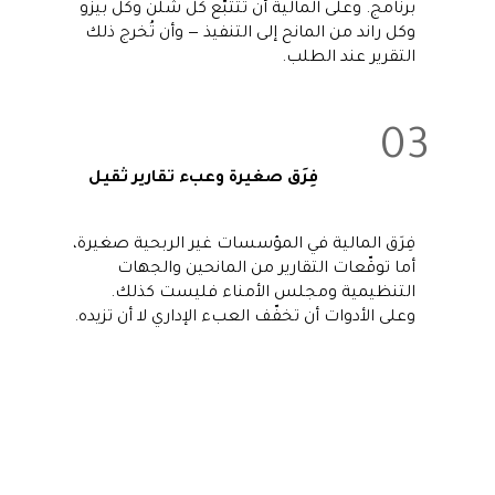
برنامج. وعلى المالية أن تتتبّع كل شلن وكل بيزو
وكل راند من المانح إلى التنفيذ — وأن تُخرج ذلك
التقرير عند الطلب.
03
فِرَق صغيرة وعبء تقارير ثقيل
فِرَق المالية في المؤسسات غير الربحية صغيرة،
أما توقّعات التقارير من المانحين والجهات
التنظيمية ومجلس الأمناء فليست كذلك.
وعلى الأدوات أن تخفّف العبء الإداري لا أن تزيده.