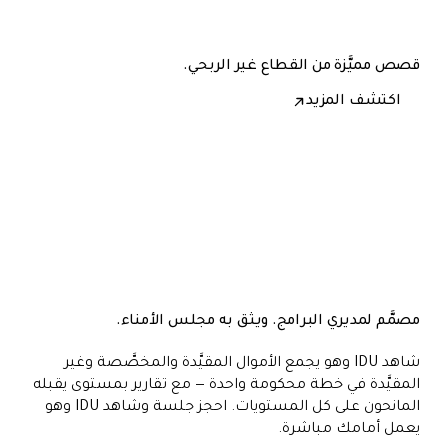
قصص مميَّزة من القطاع غير الربحي.
اكتشف المزيد
ing Trust
Bethphage
IDU بديهي وسهل التصفّح — فريق المالية
يصبح منتجًا في غضون أيام.
المؤسسات 
البيانات،
مصمَّم لمديري البرامج. ويثق به مجلس الأمناء.
شاهد IDU وهو يجمع الأموال المقيَّدة والمخصَّصة وغير
المقيَّدة في خطة محكومة واحدة — مع تقارير بمستوى يقبله
المانحون على كل المستويات. احجز جلسة وشاهد IDU وهو
يعمل أمامك مباشرة.