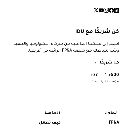
كن شريكًا مع IDU
انضم إلى شبكتنا العالمية من شركاء التكنولوجيا والتنفيذ.
وسّع نشاطك مع منصة FP&A الرائدة في أفريقيا.
كن شريكًا
→
27+
4
500+
مؤسسة
قارات
سنة
الحلول
المنصة
FP&A
كيف تعمل