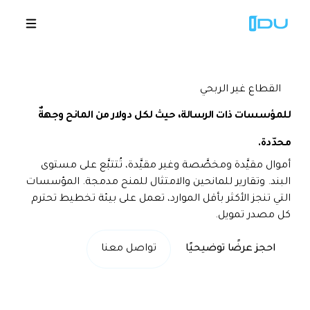
القطاع غير الربحي
الحلول
للمؤسسات ذات الرسالة، حيث
لكل دولار من المانح وجهةٌ
محدّدة.
المنصة
أموال مقيَّدة ومخصَّصة وغير مقيَّدة، تُتتبَّع على مستوى
البند. وتقارير للمانحين والامتثال للمنح مدمجة. المؤسسات
نجاح عالمي
التي تنجز الأكثر بأقل الموارد، تعمل على بيئة تخطيط تحترم
كل مصدر تمويل.
المصادر
احجز عرضًا توضيحيًا
تواصل معنا
الشركة
🇸🇦
عروض توضيحية