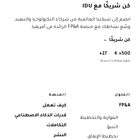
كن شريكًا مع IDU
انضم إلى شبكتنا العالمية من شركاء التكنولوجيا والتنفيذ.
وسّع نشاطك مع منصة FP&A الرائدة في أفريقيا.
كن شريكًا
→
27+
4
500+
مؤسسة
قارات
سنة
الحلول
المنصة
FP&A
كيف تعمل
قدرات الذكاء الاصطناعي
الموازنة والتخطيط
التكاملات
التنبؤ
النشر
تخطيط الإنفاق