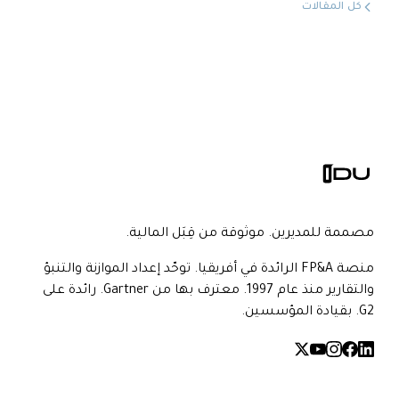
كل المقالات
مصممة للمديرين. موثوقة من قِبَل المالية.
منصة FP&A الرائدة في أفريقيا. توحّد إعداد الموازنة والتنبؤ
والتقارير منذ عام 1997. معترف بها من Gartner. رائدة على
G2. بقيادة المؤسسين.