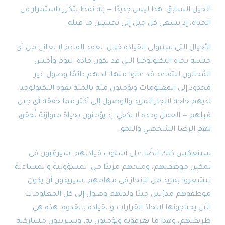
الجيل السابق. هذا ليس جديدًا — إنه نمط يتكرر باستمرار في
الحياة، إذ يسعى كل جيل إلى تحسين ما قبله.
الأجيال التي ستتولى القيادة خلال العقد القادم لا تعاني من أي
خشية تجاه التكنولوجيا التي قد يكون قادة اليوم وأمس
المُحالون للتقاعد قد عانوا منها. لديهم دائمًا وصول غير
محدود إلى المعلومات ويؤمنون مئة بالمئة بقوة التكنولوجيا.
لديهم حاجة لإنجاز المزيد والوصول إلى أكثر مما حققه أي جيل
قبلهم — العمل وحده لا يكفي؛ إذ يؤمنون بحياة متوازنة تُحقق
لهم الرضا الشخصي والنمو.
سينعكس ذلك أيضًا على أسلوب قيادتهم. سيرغبون في
تمكين موظفيهم، ومنحهم مزيدًا من المسؤولية والمساءلة
ليشعروا بمزيد من الإنجاز في مهامهم. سيريدون أن يكون
موظفوهم مدرّبين جيدًا ولديهم وصول إلى كل المعلومات
التي يحتاجونها لاتخاذ القرارات والقيادة بالقدوة. هذه هي
طريقتهم، وهذا ما يعرفونه ويؤمنون به، وسيريدون مشاركته