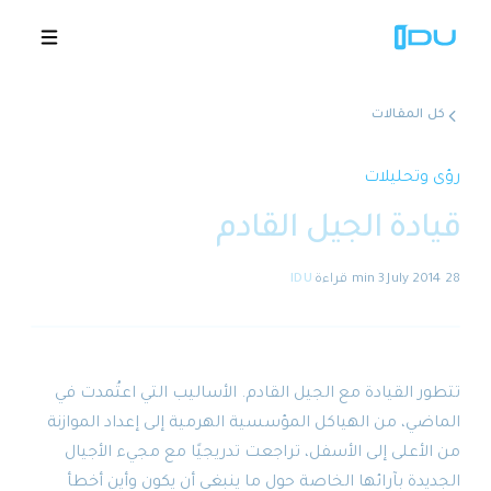
كل المقالات
الحلول
رؤى وتحليلات
قيادة الجيل القادم
المنصة
28 July 2014
·
3 min
قراءة
·
IDU
نجاح عالمي
المصادر
تتطور القيادة مع الجيل القادم. الأساليب التي اعتُمدت في
الشركة
الماضي، من الهياكل المؤسسية الهرمية إلى إعداد الموازنة
من الأعلى إلى الأسفل، تراجعت تدريجيًا مع مجيء الأجيال
🇸🇦
عروض توضيحية
الجديدة بآرائها الخاصة حول ما ينبغي أن يكون وأين أخطأ