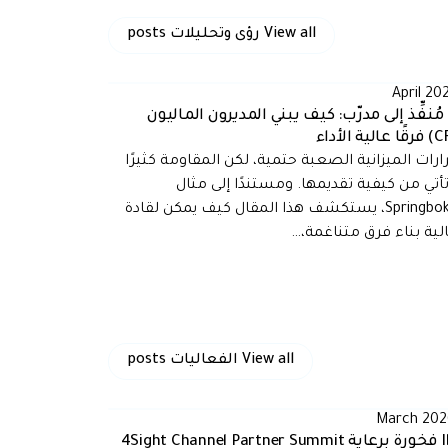
View all
رؤى وتحليلات
posts
مُنفِّذ إلى مدرّب: كيف يبني المديرون الماليون
ارات الميزانية الصعبة حتمية، لكن المقاومة كثيرًا
تأتي من كيفية تقديمها. ومستندًا إلى مثال
الـSpringboks، يستكشف هذا المقال كيف يمكن لقادة
الية بناء فرق متناغمة،…
View all
الفعاليات
posts
IDU فخورة برعاية 4Sight Channel Partner Summit