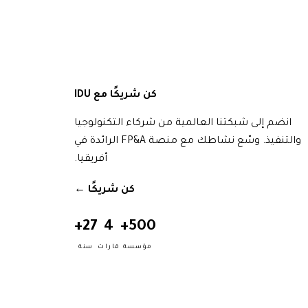
كن شريكًا مع IDU
انضم إلى شبكتنا العالمية من شركاء التكنولوجيا
والتنفيذ. وسّع نشاطك مع منصة FP&A الرائدة في
أفريقيا.
كن شريكًا
→
27+
4
500+
مؤسسة
قارات
سنة