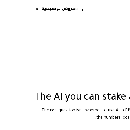
🇸🇦
عروض توضيحية
The AI you can stake 
The real question isn't whether to use AI in 
the numbers, cost