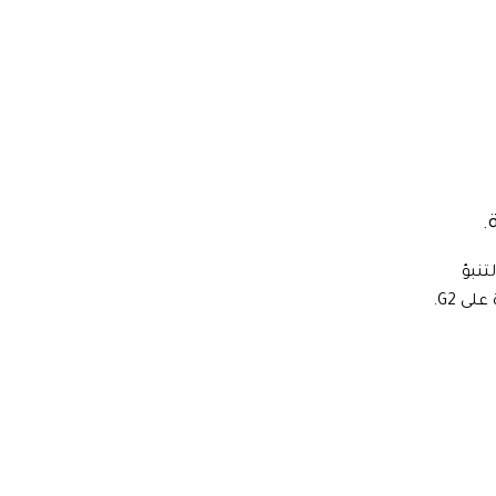
.
التنبؤ
والتقارير منذ عام 1997. معترف بها من Gartner. رائدة على G2.