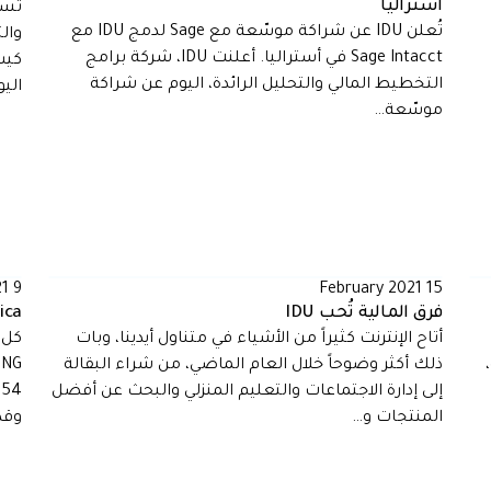
أستراليا
تُعلن IDU عن شراكة موسّعة مع Sage لدمج IDU مع
Sage Intacct في أستراليا. أعلنت IDU، شركة برامج
التخطيط المالي والتحليل الرائدة، اليوم عن شراكة
الي
موسّعة…
9 February 2021
15 February 2021
فرق المالية تُحب IDU
frica
أتاح الإنترنت كثيراً من الأشياء في متناول أيدينا، وبات
ذلك أكثر وضوحاً خلال العام الماضي، من شراء البقالة
إلى إدارة الاجتماعات والتعليم المنزلي والبحث عن أفضل
المنتجات و…
وقد ا