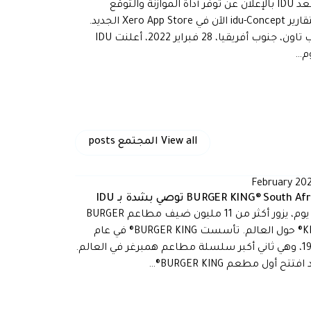
تسعد IDU بالإعلان عن توفر أداة الموازنة والتوقع
والتقارير idu-Concept الآن في Xero App Store الجديد.
كيب تاون، جنوب أفريقيا، 28 فبراير 2022، أعلنت IDU
وم…
View all
المجتمع
posts
BURGER KING® South A توصي بشدة بـ IDU
كل يوم، يزور أكثر من 11 مليون ضيف مطاعم BURGER
KING® حول العالم. تأسست BURGER KING® في عام
1954، وهي ثاني أكبر سلسلة مطاعم همبرغر في العالم.
فتتح أول مطعم BURGER KING®…