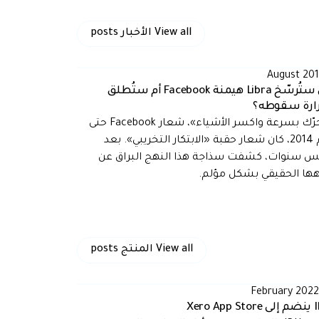
View all
الأخبار
posts
هل ستُرسّخ Libra هيمنة Facebook أم ستُطلق
رة سقوطه؟
«تحرّك بسرعة واكسر الأشياء»، شعار Facebook حتى
عام 2014، كان شعار حقبة «الابتكار التخريبي». بعد
 سنوات، كشفت سذاجة هذا النهج البراق عن
ها الحقيقي بشكل مؤلم.
View all
المنتج
posts
Xero Ap