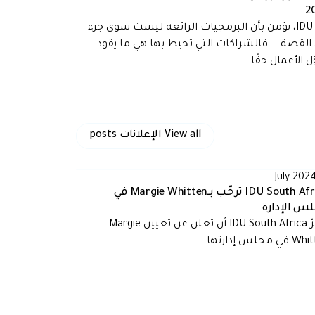
2
في IDU، نؤمن بأن البرمجيات الرائعة ليست سوى جزء
القصة — فالشراكات التي تحيط بها هي ما يقود
ل الأعمال حقًا.
View all
الإعلانات
posts
IDU South Africa ترحّب بـMargie Whitten في
س الإدارة
يسرّ IDU South Africa أن تعلن عن تعيين Margie
 مجلس إدارتها.