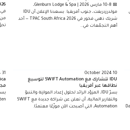
026
📅 8–10 مارس 2026 | Glenburn Lodge & Spa،
ا من 13 إلى
مولدرزدريفت، جنوب أفريقيا. يسعدنا الإعلان أن IDU
من 
شريك ذهبي فخور في TPAC South Africa 2026 — أحد
تحوّ
أهم التجمّعات في…
31 July 2024
10 October 2024
IDU تتشارك مع SWIFT Automation لتوسيع
نطاقها عبر أفريقيا
مجل
يسرّ IDU، المزوّد الرائد لحلول إعداد الموازنة والتنبؤ
والتقارير المالية، أن تعلن عن شراكة جديدة مع SWIFT
Whitten في
Data and A
Automation، التي أصبحت الآن موزّعًا معتمدًا.