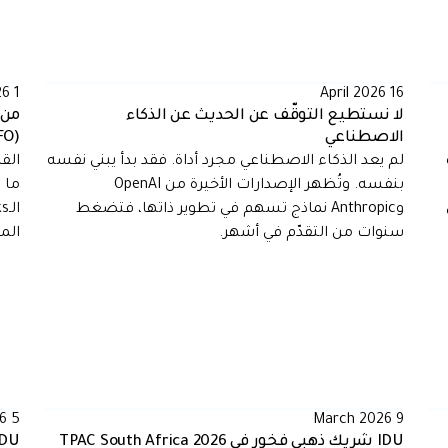
1 April 2026
16 April 2026
لا نستطيع التوقّف عن الحديث عن الذكاء
من 
الاصطناعي
(CFO) فرقًا عالية الأداء
لم يعد الذكاء الاصطناعي مجرد أداة. فقد بدأ يبني نفسه
القر
بنفسه. وتُظهر الإصدارات الأخيرة من OpenAI
ما 
وAnthropic نماذج تسهم في تطوير ذاتها، فتضغط
سنوات من التقدّم في أشهر.
الم
5 March 2026
9 March 2026
IDU شريك ذهبي فخور في TPAC South Africa 2026