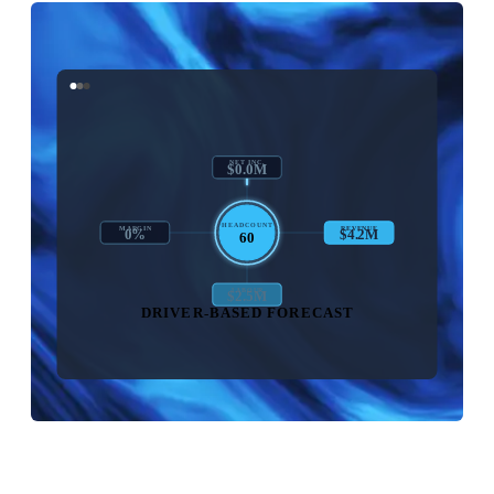
NET INC.
$1.2M
HEADCOUNT
MARGIN
REVENUE
28%
$5.0M
60
LABOUR
$4.8M
DRIVER-BASED FORECAST