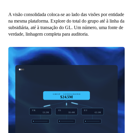
A visão consolidada coloca-se ao lado das visões por entidade
na mesma plataforma. Explore do total do grupo até à linha da
subsidiária, até à transação do GL. Um número, uma fonte de
verdade, linhagem completa para auditoria.
GROUP · CONSOLIDATED
$24.5M
UK
US
EU
£3.2M
$5.4M
€2.1M
DRILLABLE TO GL TRANSACTION