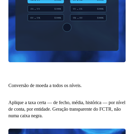
ZA → US
$200K
US → ZA
$200K
EU → UK
$300K
UK → EU
$300K
BALANCED
Conversão de moeda a todos os níveis.
Aplique a taxa certa — de fecho, média, histórica — por nível
de conta, por entidade. Geração transparente do FCTR, não
numa caixa negra.