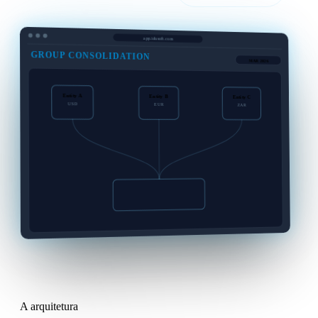
app.idusoft.com
GROUP CONSOLIDATION
MAR 2026
Entity A
Entity B
Entity C
USD
EUR
ZAR
12.4M
8.6M
142.0M
A arquitetura