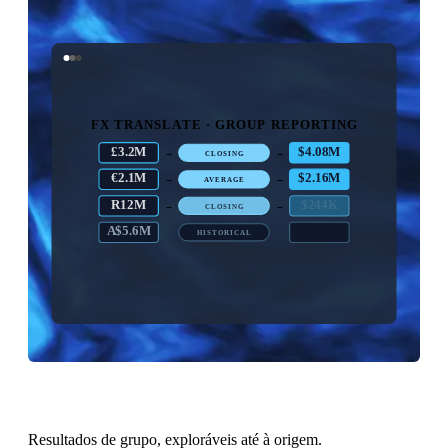
FX TRANSLATE · GROUP REPORTING
£3.2M
$4.08M
→
→
CLOSING
€2.1M
$2.31M
→
→
AVERAGE
R12M
$660K
→
→
CLOSING
A$5.6M
$3.70M
→
→
HISTORICAL
GROUP · CONSOLIDATED IN USD
Resultados de grupo, exploráveis até à origem.