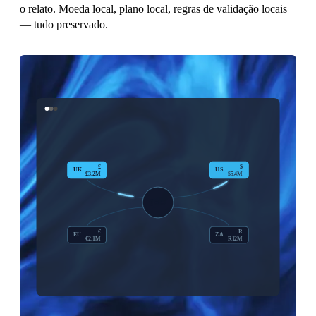
o relato. Moeda local, plano local, regras de validação locais
— tudo preservado.
£
$
UK
US
£3.2M
$5.4M
€
R
EU
ZA
€2.1M
R12M