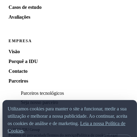
Casos de estudo
Avaliações
EMPRESA
Visão
Porquê a IDU
Contacto
Parceiros
Parceiros tecnológicos
Seja nosso parceiro
Utilizamos cookies para manter o site a funcionar, medir a sua
utilização e melhorar a nossa publicidade. Ao continuar, aceita
os cookies de análise e de marketing.
Leia a nossa Política de
© 2026 IDU Group
Cookies
.
Política de privacidade
Termos do serviço
Política de cookies
Legal