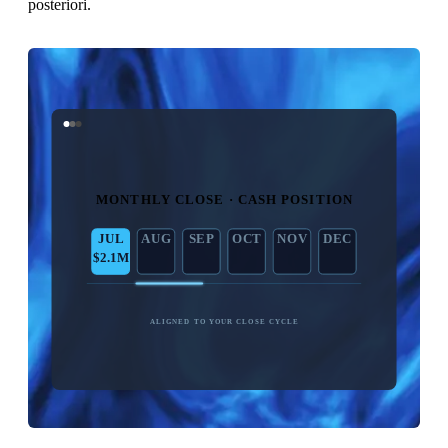
posteriori.
MONTHLY CLOSE · CASH POSITION
JUL
AUG
SEP
OCT
NOV
DEC
$2.1M
$2.3M
$2.0M
$2.5M
$2.4M
ALIGNED TO YOUR CLOSE CYCLE