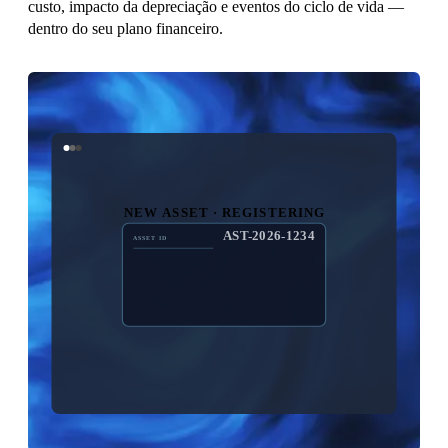
custo, impacto da depreciação e eventos do ciclo de vida —
dentro do seu plano financeiro.
NEW ASSET · REGISTERING
AST-2026-1234
ASSET ID
$450,000
COST
10 YEARS
USEFUL LIFE
STRAIGHT-LINE
METHOD
PLANT B · CT
LOCATION
REGISTERED