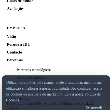
Casos de estudo
Avaliações
EMPRESA
Visão
Porquê a IDU
Contacto
Parceiros
Parceiros tecnológicos
Seja nosso parceiro
Utilizamos cookies para manter o site a funcionar, medir a sua
utilização e melhorar a nossa publicidade. Ao continuar, aceita
os cookies de análise e de marketing.
Leia a nossa Política de
© 2026 IDU Group
Cookies
.
Política de privacidade
Termos do serviço
Política de cookies
Legal
Compreendi
Mapa do site