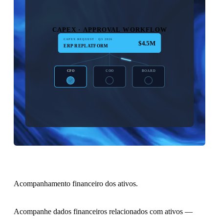
CAPEX · APPROVAL WORKFLOW
CAPEX REQUEST · Q3 2026
$4.5M
ERP REPLATFORM
CFO
COO
BOARD
APPROVED · $4.5M
Acompanhamento financeiro dos ativos.
Acompanhe dados financeiros relacionados com ativos —