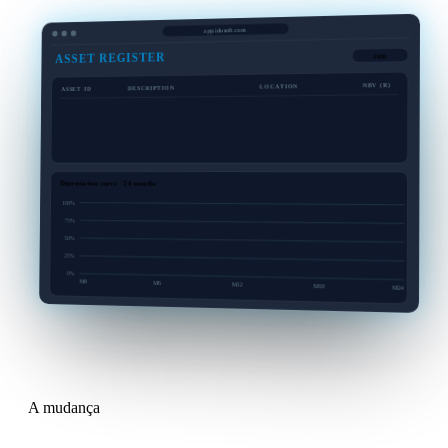
app.idusoft.com
ASSET REGISTER
2026
NBV (R)
LOCATION
DESCRIPTION
ASSET ID
412,000
Site A
Toyota Hilux 4x4
AST-0014
1,840,000
Site B
Caterpillar D6 Dozer
AST-0027
38,500
HQ
HP ProLiant Server
AST-0089
8,600,000
Cape Town
Office Building C
AST-0142
Depreciation curve · 24 months
100
%
75
%
50
%
25
%
0
%
M
0
M
6
M
12
M
18
M
24
A mudança