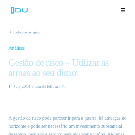
Todos os artigos
Análises
Soluções
Gestão de risco – Utilizar as
Plataforma
armas ao seu dispor
Sucesso global
14 July 2014
·
3 min
de leitura
·
IDU
Recursos
Empresa
A gestão de risco pode parecer ir para a guerra; há ameaças no
horizonte e pode ser necessário um investimento substancial
Demonstrações
🇵🇹
de tempo, recursos e esforço para alcançar a vitória. Algumas