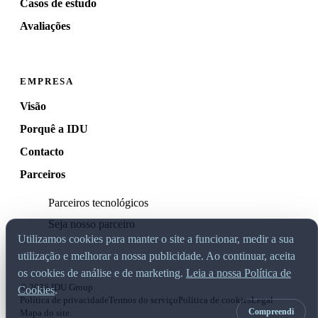
Casos de estudo
Avaliações
EMPRESA
Visão
Porquê a IDU
Contacto
Parceiros
Parceiros tecnológicos
Seja nosso parceiro
Utilizamos cookies para manter o site a funcionar, medir a sua
utilização e melhorar a nossa publicidade. Ao continuar, aceita
os cookies de análise e de marketing.
Leia a nossa Política de
© 2026 IDU Group
Cookies
.
Política de privacidade
Termos do serviço
Política de cookies
Legal
Compreendi
Mapa do site