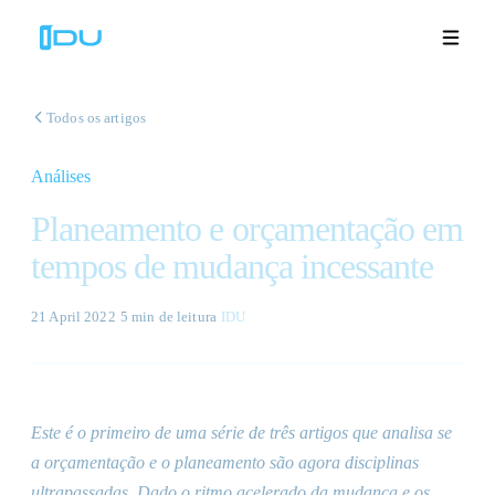
Todos os artigos
Análises
Soluções
Planeamento e orçamentação em
Plataforma
tempos de mudança incessante
Sucesso global
21 April 2022
·
5 min
de leitura
·
IDU
Recursos
Empresa
Este é o primeiro de uma série de três artigos que analisa se
a orçamentação e o planeamento são agora disciplinas
Demonstrações
🇵🇹
ultrapassadas. Dado o ritmo acelerado da mudança e os