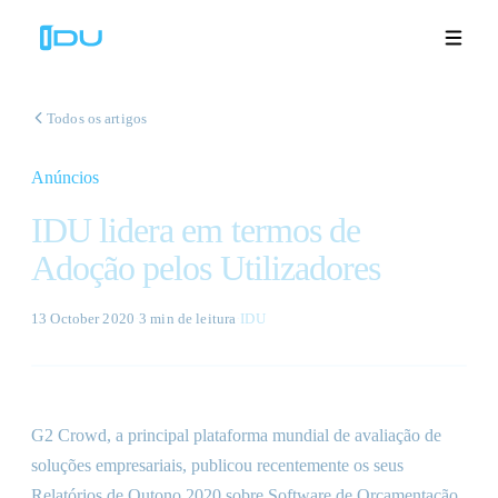
Todos os artigos
Anúncios
Soluções
IDU lidera em termos de
Plataforma
Adoção pelos Utilizadores
Sucesso global
13 October 2020
·
3 min
de leitura
·
IDU
Recursos
Empresa
G2 Crowd, a principal plataforma mundial de avaliação de
soluções empresariais, publicou recentemente os seus
Demonstrações
🇵🇹
Relatórios de Outono 2020 sobre Software de Orçamentação