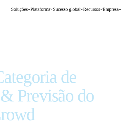
Soluções
Plataforma
Sucesso global
Recursos
Empresa
ategoria de
& Previsão do
Crowd