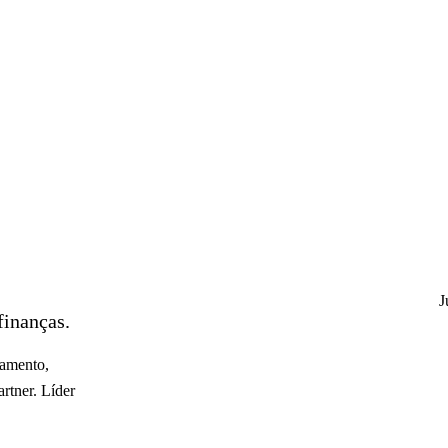
J
finanças.
çamento,
rtner. Líder