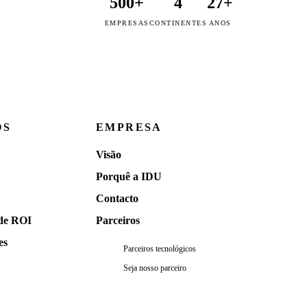
500+
4
27+
EMPRESAS
CONTINENTES
ANOS
OS
EMPRESA
Visão
Porquê a IDU
Contacto
de ROI
Parceiros
es
Parceiros tecnológicos
Seja nosso parceiro