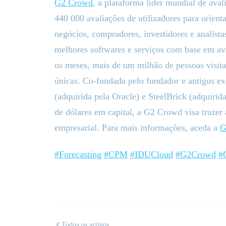
G2 Crowd
, a plataforma líder mundial de aval
440 000 avaliações de utilizadores para orient
negócios, compradores, investidores e analista
melhores softwares e serviços com base em ava
os meses, mais de um milhão de pessoas visit
únicas. Co-fundada pelo fundador e antigos e
(adquirida pela Oracle) e SteelBrick (adquirid
de dólares em capital, a G2 Crowd visa trazer
empresarial. Para mais informações, aceda a
G
#Forecasting
#CPM
#IDUCloud
#G2Crowd
#
Todos os artigos