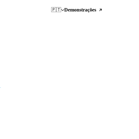
🇵🇹
Demonstrações
a