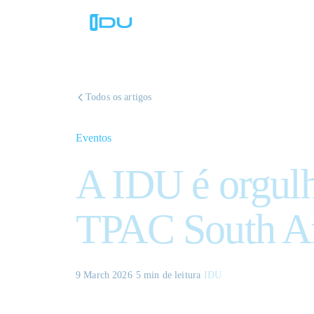
Todos os artigos
Eventos
A IDU é orgulh
TPAC South Af
9 March 2026
·
5 min
de leitura
·
IDU