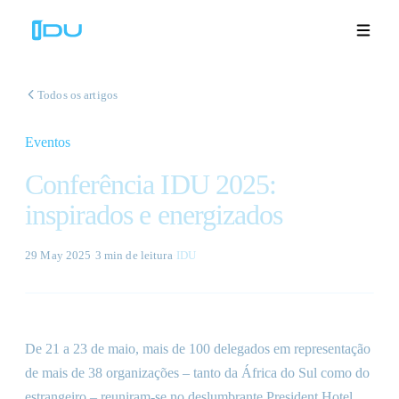
Todos os artigos
Eventos
Soluções
Conferência IDU 2025:
Plataforma
inspirados e energizados
Sucesso global
29 May 2025
·
3 min
de leitura
·
IDU
Recursos
Empresa
De 21 a 23 de maio, mais de 100 delegados em representação
de mais de 38 organizações – tanto da África do Sul como do
Demonstrações
🇵🇹
estrangeiro – reuniram-se no deslumbrante President Hotel,