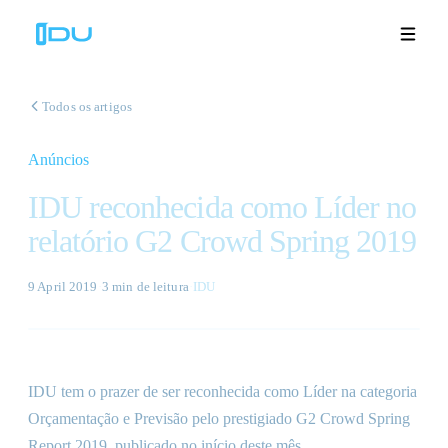
Todos os artigos
Anúncios
Soluções
IDU reconhecida como Líder no
Plataforma
relatório G2 Crowd Spring 2019
Sucesso global
9 April 2019
·
3 min
de leitura
·
IDU
Recursos
Empresa
IDU tem o prazer de ser reconhecida como Líder na categoria
Orçamentação e Previsão pelo prestigiado G2 Crowd Spring
Demonstrações
🇵🇹
Report 2019, publicado no início deste mês.