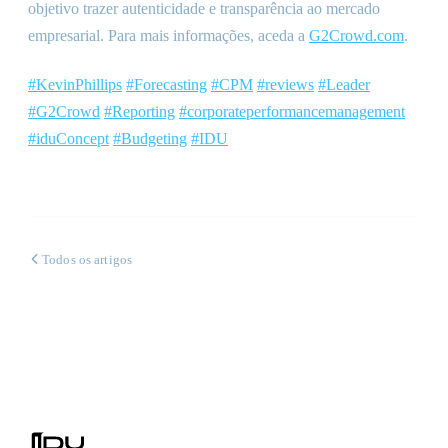
objetivo trazer autenticidade e transparência ao mercado
empresarial. Para mais informações, aceda a
G2Crowd.com
.
#KevinPhillips
#Forecasting
#CPM
#reviews
#Leader
#G2Crowd
#Reporting
#corporateperformancemanagement
#iduConcept
#Budgeting
#IDU
Todos os artigos