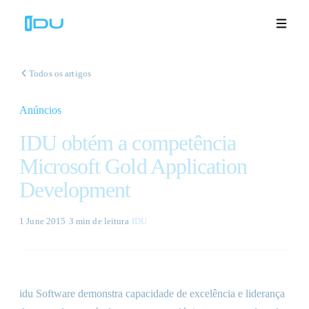
Todos os artigos
Anúncios
Soluções
IDU obtém a competência
Plataforma
Microsoft Gold Application
Development
Sucesso global
Recursos
1 June 2015
·
3 min
de leitura
·
IDU
Empresa
idu Software demonstra capacidade de excelência e liderança
Demonstrações
🇵🇹