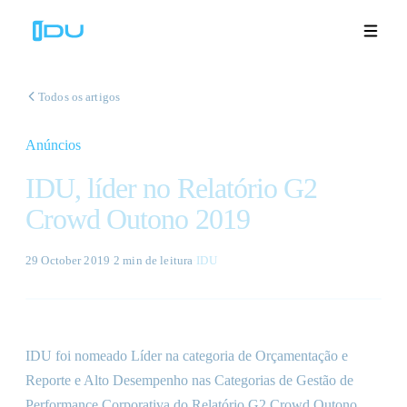
Todos os artigos
Anúncios
Soluções
IDU, líder no Relatório G2
Plataforma
Crowd Outono 2019
Sucesso global
29 October 2019
·
2 min
de leitura
·
IDU
Recursos
Empresa
IDU foi nomeado Líder na categoria de Orçamentação e
Reporte e Alto Desempenho nas Categorias de Gestão de
Demonstrações
🇵🇹
Performance Corporativa do Relatório G2 Crowd Outono