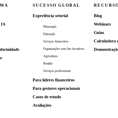
RMA
SUCESSO GLOBAL
RECURS
Experiência setorial
Blog
 IA
Webinars
Mineração
Guias
Educação
Calculadora 
Serviços financeiros
Organizações sem fins lucrativos
nformidade
Demonstraçõ
Agricultura
te
Retalho
Serviços profissionais
Para líderes financeiros
Para gestores operacionais
Casos de estudo
Avaliações