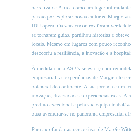
narrativa de África como um lugar intimidant
paixão por explorar novas culturas, Margie vi
IDU opera. Os seus encontros foram verdadeira
se tornaram guias, partilhou histórias e obtev
locais. Mesmo em lugares com pouco reconhec
descobriu a resiliência, a inovação e a hospita
À medida que a ASBN se esforça por remodela
empresarial, as experiências de Margie ofere
potencial do continente. A sua jornada é um l
inovação, diversidade e experiências ricas. A 
produto excecional e pela sua equipa inabaláv
ousa aventurar-se no panorama empresarial afr
Para aprofundar as perspetivas de Margie Witto