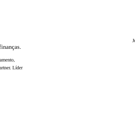
J
finanças.
çamento,
rtner. Líder