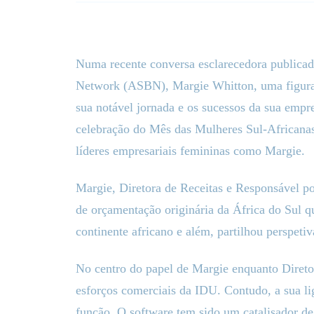
Numa recente conversa esclarecedora publicad
Network (ASBN), Margie Whitton, uma figura d
sua notável jornada e os sucessos da sua empr
celebração do Mês das Mulheres Sul-Africanas
líderes empresariais femininas como Margie.
Margie, Diretora de Receitas e Responsável p
de orçamentação originária da África do Sul q
continente africano e além, partilhou perspeti
No centro do papel de Margie enquanto Diretora
esforços comerciais da IDU. Contudo, a sua li
função. O software tem sido um catalisador de