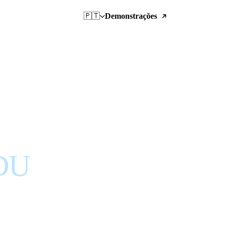
🇵🇹
Demonstrações
IDU