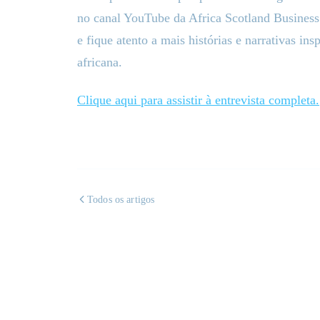
no canal YouTube da Africa Scotland Busines
e fique atento a mais histórias e narrativas in
africana.
Clique aqui para assistir à entrevista completa.
Todos os artigos