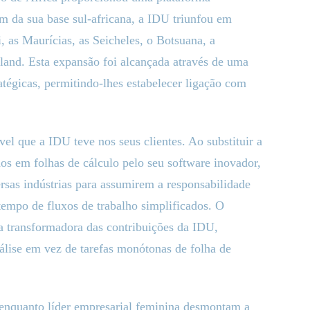
ém da sua base sul-africana, a IDU triunfou em
as Maurícias, as Seicheles, o Botsuana, a
and. Esta expansão foi alcançada através de uma
atégicas, permitindo-lhes estabelecer ligação com
el que a IDU teve nos seus clientes. Ao substituir a
dos em folhas de cálculo pelo seu software inovador,
rsas indústrias para assumirem a responsabilidade
empo de fluxos de trabalho simplificados. O
za transformadora das contribuições da IDU,
álise em vez de tarefas monótonas de folha de
 enquanto líder empresarial feminina desmontam a