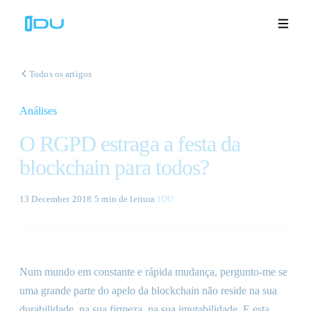
Todos os artigos
Análises
Soluções
O RGPD estraga a festa da
Plataforma
blockchain para todos?
Sucesso global
13 December 2018
·
5 min
de leitura
·
IDU
Recursos
Empresa
Num mundo em constante e rápida mudança, pergunto-me se
uma grande parte do apelo da blockchain não reside na sua
Demonstrações
🇵🇹
durabilidade, na sua firmeza, na sua imutabilidade. E esta