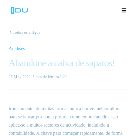
Todos os artigos
Análises
Soluções
Abandone a caixa de sapatos!
Plataforma
25 May 2021
·
5 min
de leitura
·
IDU
Sucesso global
Recursos
Ironicamente, de muitas formas nunca houve melhor altura
Empresa
para se lançar por conta própria como empreendedor. Isto
aplica-se a muitos sectores de actividade, incluindo a
contabilidade. A chave para começar rapidamente, de forma
Demonstrações
🇵🇹