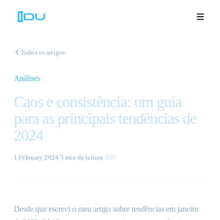
Todos os artigos
Análises
Soluções
Caos e consistência: um guia
Plataforma
para as principais tendências de
2024
Sucesso global
Recursos
1 February 2024
·
5 min
de leitura
·
IDU
Empresa
Desde que escrevi o meu artigo sobre tendências em janeiro
Demonstrações
🇵🇹