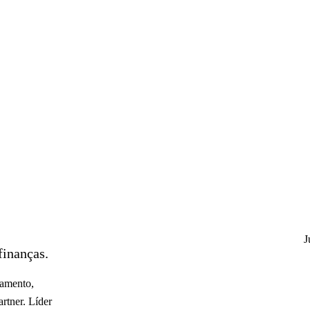
J
finanças.
çamento,
rtner. Líder