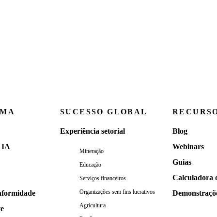
RMA
SUCESSO GLOBAL
RECURS
Experiência setorial
Blog
 IA
Webinars
Mineração
Guias
Educação
Calculadora 
Serviços financeiros
Organizações sem fins lucrativos
nformidade
Demonstraçõ
Agricultura
te