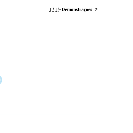
🇵🇹
Demonstrações
o