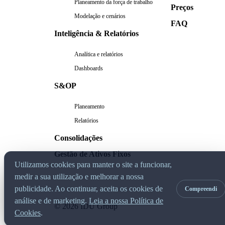
Planeamento da força de trabalho
Preços
Modelação e cenários
FAQ
Inteligência & Relatórios
Analítica e relatórios
Dashboards
S&OP
Planeamento
Relatórios
Consolidações
Gestão de Ativos Fixos
Utilizamos cookies para manter o site a funcionar,
medir a sua utilização e melhorar a nossa
publicidade. Ao continuar, aceita os cookies de
Compreendi
análise e de marketing.
Leia a nossa Política de
© 2026 IDU Group
Cookies
.