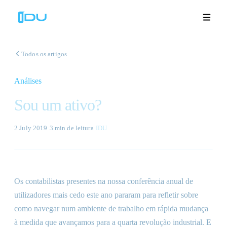
Todos os artigos
Análises
Soluções
Sou um ativo?
Plataforma
2 July 2019
·
3 min
de leitura
·
IDU
Sucesso global
Recursos
Os contabilistas presentes na nossa conferência anual de
Empresa
utilizadores mais cedo este ano pararam para refletir sobre
como navegar num ambiente de trabalho em rápida mudança
à medida que avançamos para a quarta revolução industrial. E
Demonstrações
🇵🇹