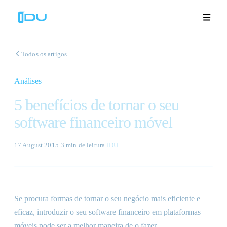
Todos os artigos
Análises
Soluções
5 benefícios de tornar o seu
Plataforma
software financeiro móvel
Sucesso global
17 August 2015
·
3 min
de leitura
·
IDU
Recursos
Empresa
Se procura formas de tornar o seu negócio mais eficiente e
eficaz, introduzir o seu software financeiro em plataformas
Demonstrações
🇵🇹
móveis pode ser a melhor maneira de o fazer.