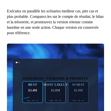
Exécutez en parallèle les scénarios meilleur cas, pire cas et
plus probable. Comparez-les sur le compte de résultat, le bilan
et la trésorerie, et promouvez la version retenue comme
baseline en une seule action. Chaque version est conservée
pour référence.
SCENARIOS · COMPARE & PROMOTE
BEST
MOST LIKELY
WORST
$3.4M
$2.8M
$1.9M
P&L · BS · CF
P&L · BS · CF
P&L · BS · CF
PROMOTE ↓
BASELINE