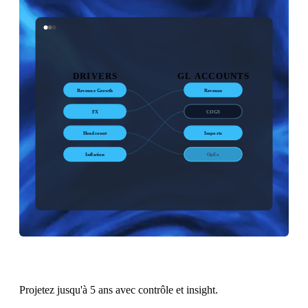
DRIVERS
GL ACCOUNTS
Revenue Growth
Revenue
FX
COGS
Headcount
Imports
Inflation
OpEx
Projetez jusqu'à 5 ans avec contrôle et insight.