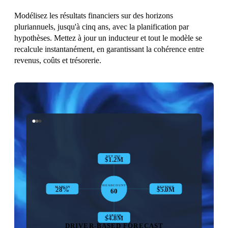
Modélisez les résultats financiers sur des horizons
pluriannuels, jusqu'à cinq ans, avec la planification par
hypothèses. Mettez à jour un inducteur et tout le modèle se
recalcule instantanément, en garantissant la cohérence entre
revenus, coûts et trésorerie.
NET INC.
$0.0M
HEADCOUNT
MARGIN
REVENUE
0%
$0.0M
50
LABOUR
$0.0M
DRIVER-BASED FORECAST