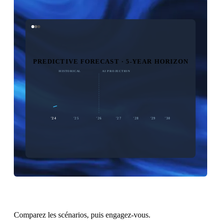
PREDICTIVE FORECAST · 5-YEAR HORIZON
HISTORICAL
AI PROJECTION
$3.2M
AI
PROJECTED
'24
'25
'26
'27
'28
'29
'30
Comparez les scénarios, puis engagez-vous.