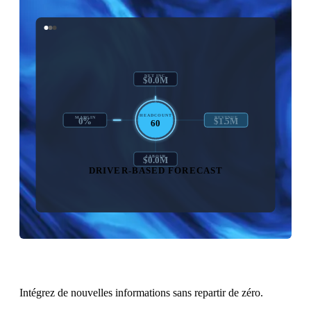
NET INC.
$1.2M
HEADCOUNT
MARGIN
REVENUE
28%
$5.0M
60
LABOUR
$4.8M
DRIVER-BASED FORECAST
Intégrez de nouvelles informations sans repartir de zéro.