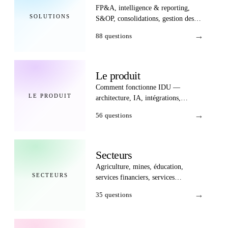
FP&A, intelligence & reporting,
SOLUTIONS
S&OP, consolidations, gestion des
actifs.
→
88
questions
Le produit
Comment fonctionne IDU —
LE PRODUIT
architecture, IA, intégrations,
sécurité, tarification.
→
56
questions
Secteurs
Agriculture, mines, éducation,
SECTEURS
services financiers, services
professionnels, secteur sans but
→
35
questions
lucratif.