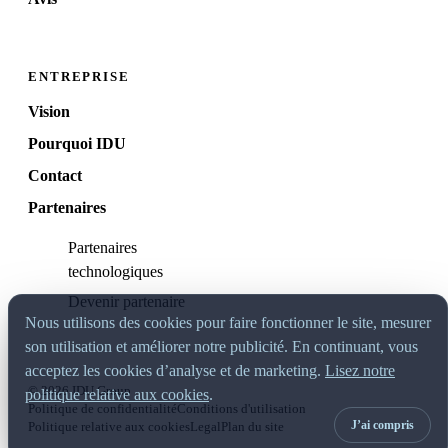
ENTREPRISE
Vision
Pourquoi IDU
Contact
Partenaires
Partenaires
technologiques
Devenir partenaire
Nous utilisons des cookies pour faire fonctionner le site, mesurer
son utilisation et améliorer notre publicité. En continuant, vous
acceptez les cookies d’analyse et de marketing.
Lisez notre
© 2026 IDU Group
politique relative aux cookies
.
Politique de confidentialité
Conditions d'utilisation
J’ai compris
Politique relative aux cookies
Legal
Plan du site