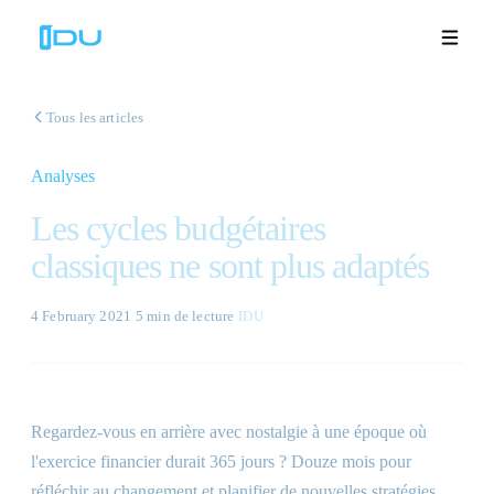
Tous les articles
Analyses
Solutions
Les cycles budgétaires
Plateforme
classiques ne sont plus adaptés
Succès mondial
4 February 2021
·
5 min
de lecture
·
IDU
Ressources
Entreprise
Regardez-vous en arrière avec nostalgie à une époque où
l'exercice financier durait 365 jours ? Douze mois pour
Démos
🇫🇷
réfléchir au changement et planifier de nouvelles stratégies.