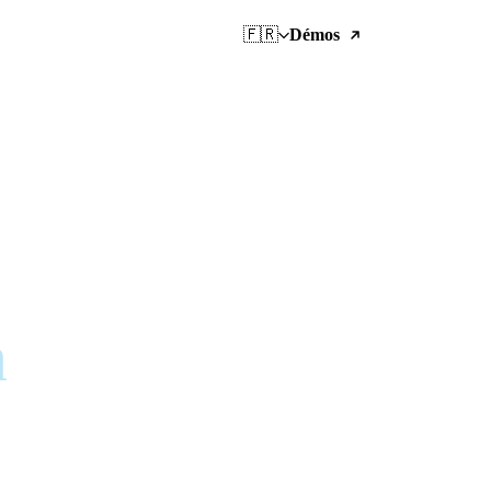
🇫🇷
Démos
n