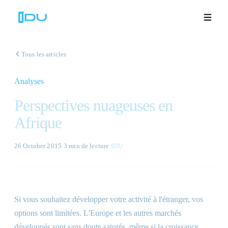
Tous les articles
Analyses
Solutions
Perspectives nuageuses en
Plateforme
Afrique
Succès mondial
26 October 2015
·
3 min
de lecture
·
IDU
Ressources
Entreprise
Si vous souhaitez développer votre activité à l'étranger, vos
options sont limitées. L'Europe et les autres marchés
Démos
🇫🇷
développés sont sans doute saturés, même si la croissance