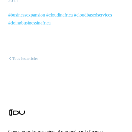
2015
#businessexpansion
#cloudinafrica
#cloudbasedservices
#doingbusinessinafrica
Tous les articles
Conçu pour les managers. Approuvé par la finance.