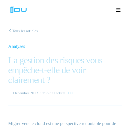
Tous les articles
Analyses
Solutions
La gestion des risques vous
Plateforme
empêche-t-elle de voir
clairement ?
Succès mondial
Ressources
11 December 2013
·
3 min
de lecture
·
IDU
Entreprise
Migrer vers le cloud est une perspective redoutable pour de
Démos
🇫🇷