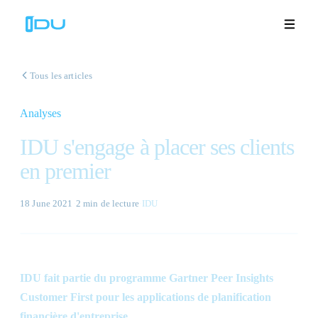
Tous les articles
Analyses
Solutions
IDU s'engage à placer ses clients
Plateforme
en premier
Succès mondial
18 June 2021
·
2 min
de lecture
·
IDU
Ressources
Entreprise
IDU fait partie du programme Gartner Peer Insights
Customer First pour les applications de planification
Démos
🇫🇷
financière d'entreprise.