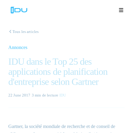
Tous les articles
Annonces
Solutions
IDU dans le Top 25 des
Plateforme
applications de planification
d'entreprise selon Gartner
Succès mondial
Ressources
22 June 2017
·
3 min
de lecture
·
IDU
Entreprise
Gartner, la société mondiale de recherche et de conseil de
Démos
🇫🇷