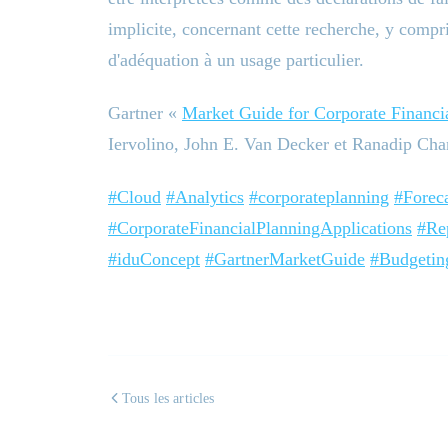
implicite, concernant cette recherche, y compr
d'adéquation à un usage particulier.
Gartner «
Market Guide for Corporate Financi
Iervolino, John E. Van Decker et Ranadip Chan
#Cloud
#Analytics
#corporateplanning
#Forec
#CorporateFinancialPlanningApplications
#Re
#iduConcept
#GartnerMarketGuide
#Budgetin
Tous les articles