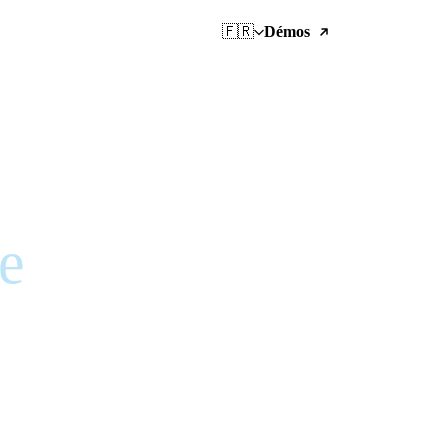
🇫🇷
Démos
e