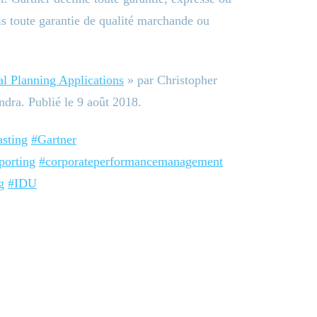
is toute garantie de qualité marchande ou
al Planning Applications
» par Christopher
dra. Publié le 9 août 2018.
asting
#Gartner
porting
#corporateperformancemanagement
g
#IDU