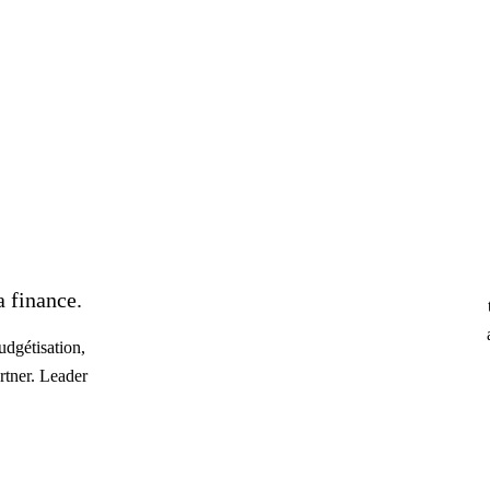
 finance.
dgétisation,
rtner. Leader