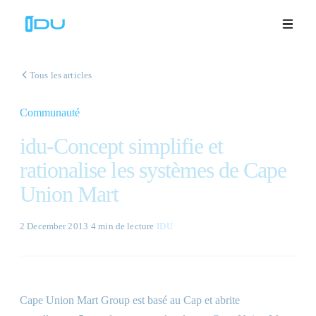
Tous les articles
Communauté
Solutions
idu-Concept simplifie et
Plateforme
rationalise les systèmes de Cape
Union Mart
Succès mondial
Ressources
2 December 2013
·
4 min
de lecture
·
IDU
Entreprise
Cape Union Mart Group est basé au Cap et abrite
Démos
🇫🇷