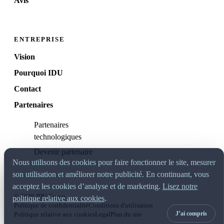
Avis
ENTREPRISE
Vision
Pourquoi IDU
Contact
Partenaires
Partenaires
technologiques
Devenir partenaire
Nous utilisons des cookies pour faire fonctionner le site, mesurer
son utilisation et améliorer notre publicité. En continuant, vous
acceptez les cookies d’analyse et de marketing.
Lisez notre
© 2026 IDU Group
politique relative aux cookies
.
Politique de confidentialité
Conditions d'utilisation
J’ai compris
Politique relative aux cookies
Legal
Plan du site