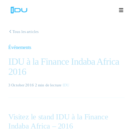
Tous les articles
Événements
Solutions
IDU à la Finance Indaba Africa
Plateforme
2016
Succès mondial
3 October 2016
·
2 min
de lecture
·
IDU
Ressources
Entreprise
Visitez le stand IDU à la Finance
Indaba Africa – 2016
Démos
🇫🇷