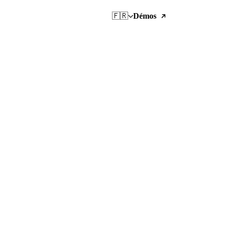
🇫🇷
Démos