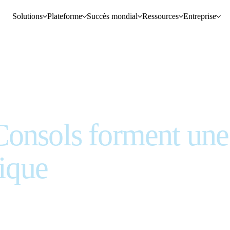
Solutions
Plateforme
Succès mondial
Ressources
Entreprise
Consols forment une
gique