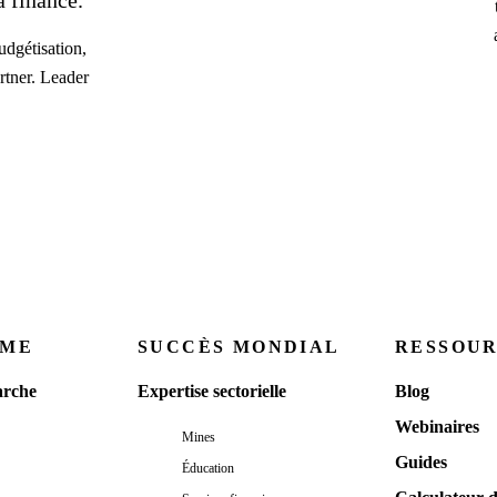
 finance.
dgétisation,
rtner. Leader
RME
SUCCÈS MONDIAL
RESSOU
rche
Expertise sectorielle
Blog
Webinaires
Mines
Guides
Éducation