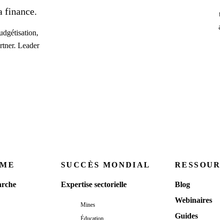
 finance.
dgétisation,
rtner. Leader
RME
SUCCÈS MONDIAL
RESSOU
rche
Expertise sectorielle
Blog
Webinaires
Mines
Guides
Éducation