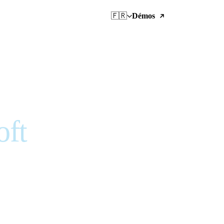
🇫🇷
Démos
oft