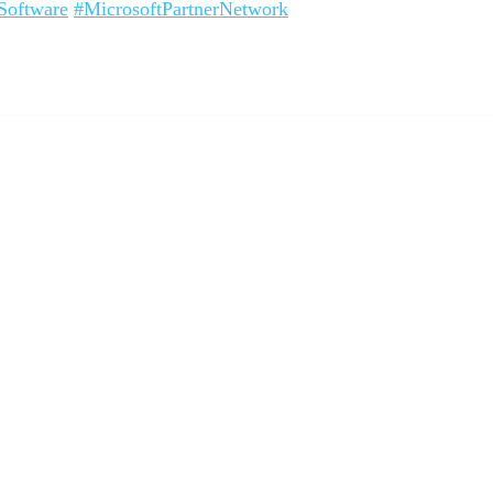
Software
#MicrosoftPartnerNetwork