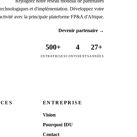
Rejoignez notre réseau mondial de partenaires
technologiques et d'implémentation. Développez votre
activité avec la principale plateforme FP&A d'Afrique.
Devenir partenaire
→
500+
4
27+
ENTREPRISES
CONTINENTS
ANNÉES
RCES
ENTREPRISE
Vision
Pourquoi IDU
Contact