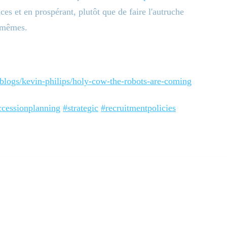
ces et en prospérant, plutôt que de faire l'autruche
s-mêmes.
logs/kevin-philips/holy-cow-the-robots-are-coming
ccessionplanning
#strategic
#recruitmentpolicies