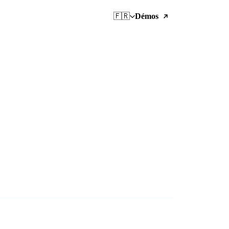
🇫🇷
Démos