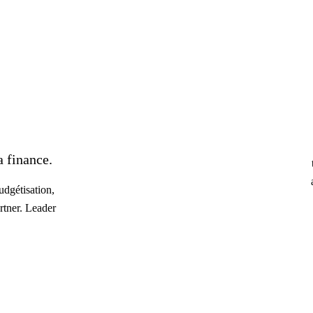
 finance.
dgétisation,
rtner. Leader