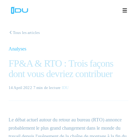
Tous les articles
Analyses
Solutions
FP&A & RTO : Trois façons
Plateforme
dont vous devriez contribuer
Succès mondial
14 April 2022
·
7 min
de lecture
·
IDU
Ressources
Entreprise
Le débat actuel autour du retour au bureau (RTO) annonce
probablement le plus grand changement dans le monde du
Démos
🇫🇷
travail depuis l'avènement de la chaîne de montage à la fin du