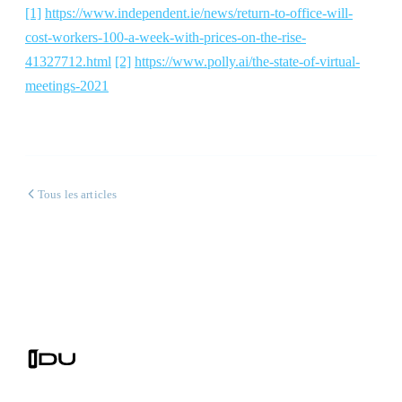
[1]
https://www.independent.ie/news/return-to-office-will-
cost-workers-100-a-week-with-prices-on-the-rise-
41327712.html
[2]
https://www.polly.ai/the-state-of-virtual-
meetings-2021
Tous les articles