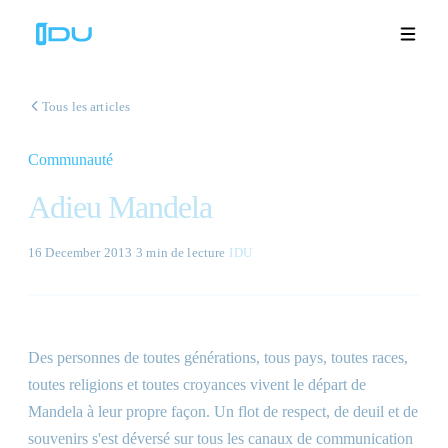
Tous les articles
Communauté
Solutions
Adieu Mandela
Plateforme
16 December 2013
·
3 min
de lecture
·
IDU
Succès mondial
Ressources
Des personnes de toutes générations, tous pays, toutes races,
Entreprise
toutes religions et toutes croyances vivent le départ de
Mandela à leur propre façon. Un flot de respect, de deuil et de
souvenirs s'est déversé sur tous les canaux de communication
Démos
🇫🇷