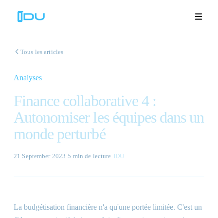
Tous les articles
Analyses
Solutions
Finance collaborative 4 :
Plateforme
Autonomiser les équipes dans un
monde perturbé
Succès mondial
Ressources
21 September 2023
·
5 min
de lecture
·
IDU
Entreprise
La budgétisation financière n'a qu'une portée limitée. C'est un
Démos
🇫🇷