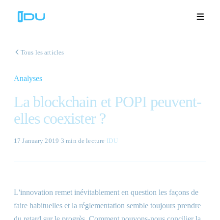
Tous les articles
Analyses
Solutions
La blockchain et POPI peuvent-
Plateforme
elles coexister ?
Succès mondial
17 January 2019
·
3 min
de lecture
·
IDU
Ressources
Entreprise
L'innovation remet inévitablement en question les façons de
faire habituelles et la réglementation semble toujours prendre
Démos
🇫🇷
du retard sur le progrès. Comment pouvons-nous concilier la