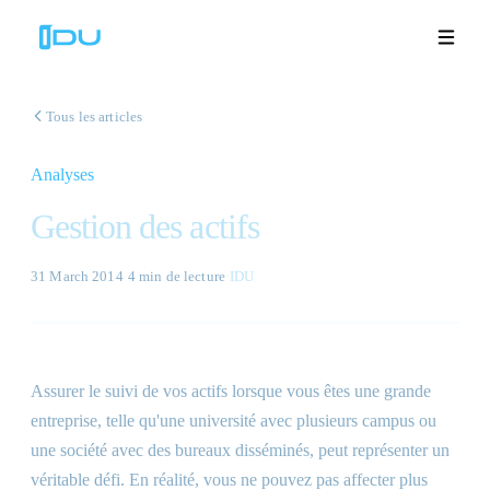
Tous les articles
Analyses
Solutions
Gestion des actifs
Plateforme
31 March 2014
·
4 min
de lecture
·
IDU
Succès mondial
Ressources
Assurer le suivi de vos actifs lorsque vous êtes une grande
Entreprise
entreprise, telle qu'une université avec plusieurs campus ou
une société avec des bureaux disséminés, peut représenter un
véritable défi. En réalité, vous ne pouvez pas affecter plus
Démos
🇫🇷