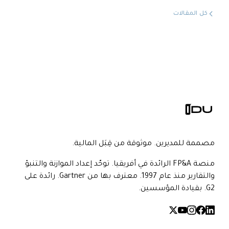
كل المقالات
مصممة للمديرين. موثوقة من قِبَل المالية.
منصة FP&A الرائدة في أفريقيا. توحّد إعداد الموازنة والتنبؤ
والتقارير منذ عام 1997. معترف بها من Gartner. رائدة على
G2. بقيادة المؤسسين.