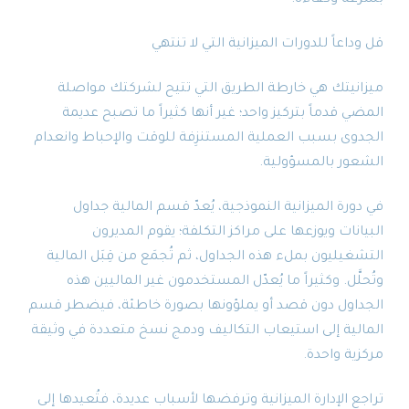
قل وداعاً للدورات الميزانية التي لا تنتهي
ميزانيتك هي خارطة الطريق التي تتيح لشركتك مواصلة
المضي قدماً بتركيز واحد؛ غير أنها كثيراً ما تصبح عديمة
الجدوى بسبب العملية المستنزِفة للوقت والإحباط وانعدام
الشعور بالمسؤولية.
في دورة الميزانية النموذجية، يُعدّ قسم المالية جداول
البيانات ويوزعها على مراكز التكلفة؛ يقوم المديرون
التشغيليون بملء هذه الجداول، ثم تُجمَع من قِبَل المالية
وتُحلَّل. وكثيراً ما يُعدّل المستخدمون غير الماليين هذه
الجداول دون قصد أو يملؤونها بصورة خاطئة، فيضطر قسم
المالية إلى استيعاب التكاليف ودمج نسخ متعددة في وثيقة
مركزية واحدة.
تراجع الإدارة الميزانية وترفضها لأسباب عديدة، فتُعيدها إلى