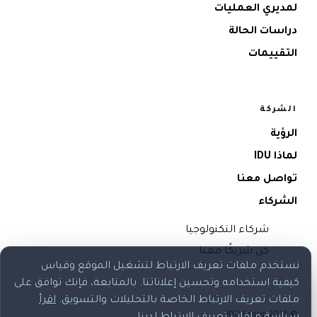
لمديري العمليات
دراسات الحالة
التقييمات
الشركة
الرؤية
لماذا IDU
تواصل معنا
الشركاء
شركاء التكنولوجيا
كن شريكًا معنا
نستخدم ملفات تعريف الارتباط لتشغيل الموقع وقياس
كيفية استخدامه وتحسين إعلاناتنا. بالمتابعة، فإنك توافق على
ملفات تعريف الارتباط الخاصة بالتحليلات والتسويق.
اقرأ
© 2026 IDU Group