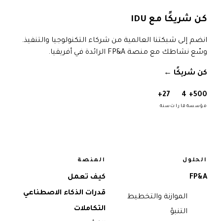
كن شريكًا مع IDU
انضم إلى شبكتنا العالمية من شركاء التكنولوجيا والتنفيذ.
وسّع نشاطك مع منصة FP&A الرائدة في أفريقيا.
كن شريكًا
→
27+
4
500+
مؤسسة
قارات
سنة
الحلول
المنصة
FP&A
كيف تعمل
قدرات الذكاء الاصطناعي
الموازنة والتخطيط
التكاملات
التنبؤ