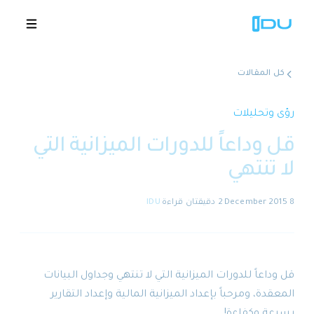
كل المقالات
الحلول
رؤى وتحليلات
قل وداعاً للدورات الميزانية التي
المنصة
لا تنتهي
نجاح عالمي
8 December 2015
·
2 دقيقتان
قراءة
·
IDU
المصادر
الشركة
قل وداعاً للدورات الميزانية التي لا تنتهي وجداول البيانات
المعقدة، ومرحباً بإعداد الميزانية المالية وإعداد التقارير
🇸🇦
عروض توضيحية
بسرعة وكفاءة!