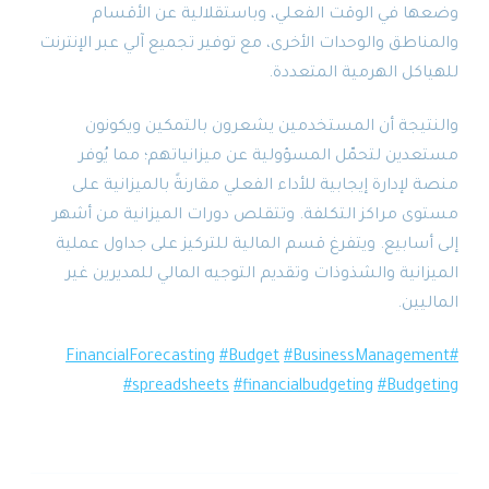
وضعها في الوقت الفعلي، وباستقلالية عن الأقسام
والمناطق والوحدات الأخرى، مع توفير تجميع آلي عبر الإنترنت
للهياكل الهرمية المتعددة.
والنتيجة أن المستخدمين يشعرون بالتمكين ويكونون
مستعدين لتحمّل المسؤولية عن ميزانياتهم؛ مما يُوفر
منصة لإدارة إيجابية للأداء الفعلي مقارنةً بالميزانية على
مستوى مراكز التكلفة. وتتقلص دورات الميزانية من أشهر
إلى أسابيع. ويتفرغ قسم المالية للتركيز على جداول عملية
الميزانية والشذوذات وتقديم التوجيه المالي للمديرين غير
الماليين.
#Budget
#BusinessManagement
#FinancialForecasting
#spreadsheets
#financialbudgeting
#Budgeting