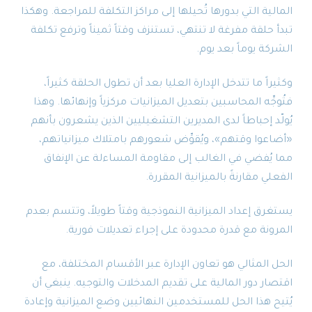
المالية التي بدورها تُحيلها إلى مراكز التكلفة للمراجعة. وهكذا
تبدأ حلقة مفرغة لا تنتهي، تستنزف وقتاً ثميناً وترفع تكلفة
الشركة يوماً بعد يوم.
وكثيراً ما تتدخل الإدارة العليا بعد أن تطول الحلقة كثيراً،
فتُوجِّه المحاسبين بتعديل الميزانيات مركزياً وإنهائها. وهذا
يُولّد إحباطاً لدى المديرين التشغيليين الذين يشعرون بأنهم
«أضاعوا وقتهم»، ويُقوِّض شعورهم بامتلاك ميزانياتهم،
مما يُفضي في الغالب إلى مقاومة المساءلة عن الإنفاق
الفعلي مقارنةً بالميزانية المقررة.
يستغرق إعداد الميزانية النموذجية وقتاً طويلاً، وتتسم بعدم
المرونة مع قدرة محدودة على إجراء تعديلات فورية.
الحل المثالي هو تعاون الإدارة عبر الأقسام المختلفة، مع
اقتصار دور المالية على تقديم المدخلات والتوجيه. ينبغي أن
يُتيح هذا الحل للمستخدمين النهائيين وضع الميزانية وإعادة