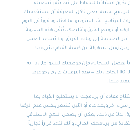
ن تكون استباقياً للحفاظ على تحديثه وتشغيله
 البرنامج نفسه. يعني تآكل المعرفة أن مستخدميك
ت البرنامج. لقد استوعبوا ما احتاجوه فوراً في اليوم
ارهم أو توسع الفرق وتقلصها، تُنقَل هذه المعرفة
 غير الصحيحة إلى زملاء الفريق. ولا يُساعد العمل
 من زميل بسهولة عن كيفية القيام بشيء ما.
ائياً بفضل السحابة، فإن موظفيك ليسوا على دراية
بالوظائف والعمليات الجديدة. هذا ضربة أخرى لـ ROI الخاص بك — هذه الترقيات هي في جوهرها
فيد منها.
تاج مفاده أن برنامجك لا يستطيع القيام بما
ر شيء آخر وبعد عام أو اثنين تشعر بنفس عدم الرضا
ة. بدلاً من ذلك، يمكن أن يضمن النهج الاستباقي
ة من برنامجك الحالي، وأنك تتخذ قراراً تجارياً