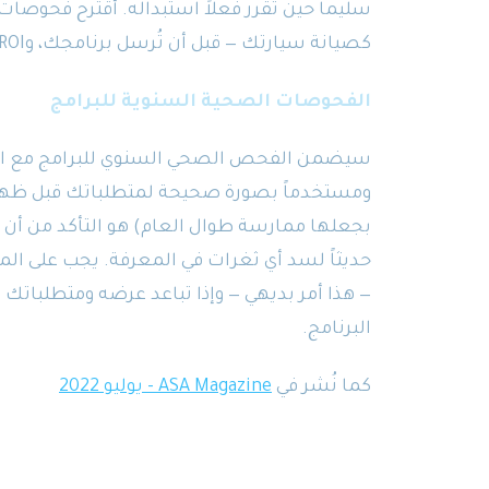
سليماً حين تقرر فعلاً استبداله. أقترح فحوصا
كصيانة سيارتك — قبل أن تُرسل برنامجك، وROI الموعود به، إلى الخردة.
الفحوصات الصحية السنوية للبرامج
سيضمن الفحص الصحي السنوي للبرامج مع المورد
ومستخدماً بصورة صحيحة لمتطلباتك قبل ظهور 
بجعلها ممارسة طوال العام) هو التأكد من أن 
حديثاً لسد أي ثغرات في المعرفة. يجب على ال
— هذا أمر بديهي — وإذا تباعد عرضه ومتطلباتك 
البرنامج.
كما نُشر في
ASA Magazine - يوليو 2022