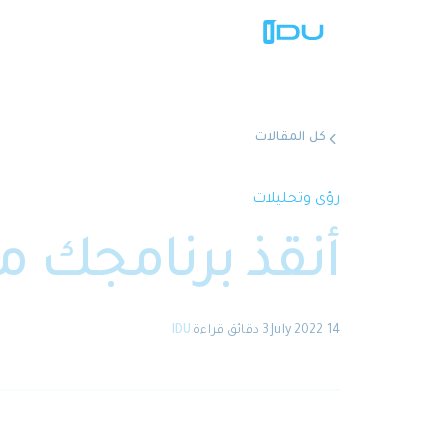
كل المقالات
رؤى وتحليلات
أنقذ برنامجك م
14 July 2022
·
3 دقائق
قراءة
·
IDU