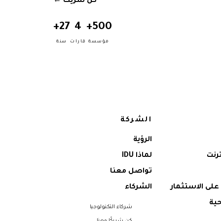
كن شريكًا
→
27+
4
500+
مؤسسة
قارات
سنة
الشركة
الرؤية
ترنت
لماذا IDU
تواصل معنا
على الاستثمار
الشركاء
ية
شركاء التكنولوجيا
كن شريكًا معنا