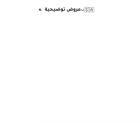
🇸🇦
عروض توضيحية