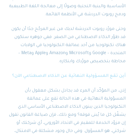
الأساسية والبنية التحتية وصولًا إلى معالجة اللغة الطبيعية
ودمج روبوت الدردشة في الأنظمة القائمة.
وحتى مورّد روبوت الدردشة لديك من غير المرجّح جدًا أن يكون
قد طوّر الذكاء الاصطناعي من الصفر. ففي جوهره ستكون
هناك تكنولوجيا من أحد عمالقة التكنولوجيا في الولايات
المتحدة – Google وMicrosoft وAmazon وApple وMeta –
محاطة بتخصيص مورّدك وابتكاره.
أين تقع المسؤولية النهائية عن الذكاء الاصطناعي الآن؟
إذن، من المؤكّد أن المرء قد يجادل بشكل معقول بأن
المسؤولية النهائية في هذه الحالة تقع على عمالقة
التكنولوجيا الذين يبنون الذكاء الاصطناعي الأساسي الذي
يشغّل كل ما يُبنى فوقه؟ ومع ذلك، فإن صياغة القانون تقول
إن مزوّد الخدمة للمقيم في الاتحاد الأوروبي، أي شركتك أو
شركتي، هو المسؤول. وفي حال وجود مشكلة في الامتثال،