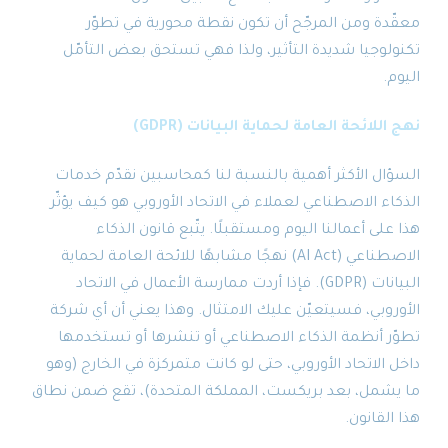
معقّدة ومن المرجّح أن تكون نقطة محورية في تطوّر
تكنولوجيا شديدة التأثير، ولذا فهي تستحق بعض التأمّل
اليوم.
نهج اللائحة العامة لحماية البيانات (GDPR)
السؤال الأكثر أهمية بالنسبة لنا كمحاسبين نقدّم خدمات
الذكاء الاصطناعي لعملاء في الاتحاد الأوروبي هو كيف يؤثّر
هذا على أعمالنا اليوم ومستقبلًا. يتّبع قانون الذكاء
الاصطناعي (AI Act) نهجًا مشابهًا للائحة العامة لحماية
البيانات (GDPR). فإذا أردت ممارسة الأعمال في الاتحاد
الأوروبي، فسيتعيّن عليك الامتثال. وهذا يعني أن أي شركة
تطوّر أنظمة الذكاء الاصطناعي أو تنشرها أو تستخدمها
داخل الاتحاد الأوروبي، حتى لو كانت متمركزة في الخارج (وهو
ما يشمل، بعد بريكست، المملكة المتحدة)، تقع ضمن نطاق
هذا القانون.