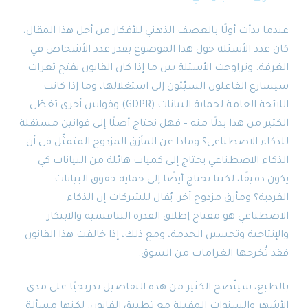
عندما بدأت أولًا بالعصف الذهني للأفكار من أجل هذا المقال،
كان عدد الأسئلة حول هذا الموضوع بقدر عدد الأشخاص في
الغرفة. وتراوحت الأسئلة بين ما إذا كان القانون يفتح ثغرات
سيسارع الفاعلون السيّئون إلى استغلالها، وما إذا كانت
اللائحة العامة لحماية البيانات (GDPR) وقوانين أخرى تغطّي
الكثير من هذا بدلًا منه – فهل نحتاج أصلًا إلى قوانين مستقلة
للذكاء الاصطناعي؟ وماذا عن المأزق المزدوج المتمثّل في أن
الذكاء الاصطناعي يحتاج إلى كميات هائلة من البيانات كي
يكون دقيقًا، لكننا نحتاج أيضًا إلى حماية حقوق البيانات
الفردية؟ ومأزق مزدوج آخر: يُقال للشركات إن الذكاء
الاصطناعي هو مفتاح إطلاق القدرة التنافسية والابتكار
والإنتاجية وتحسين الخدمة، ومع ذلك، إذا خالفت هذا القانون
فقد تُخرجها الغرامات من السوق.
بالطبع، سيتّضح الكثير من هذه التفاصيل تدريجيًا على مدى
الأشهر والسنوات المقبلة مع تطبيق القانون. لكنها مسألة