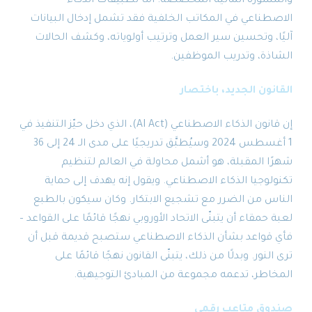
والمشورة المالية المخصّصة. أما تطبيقات الذكاء
الاصطناعي في المكاتب الخلفية فقد تشمل إدخال البيانات
آليًا، وتحسين سير العمل وترتيب أولوياته، وكشف الحالات
الشاذة، وتدريب الموظفين.
القانون الجديد، باختصار
إن قانون الذكاء الاصطناعي (AI Act)، الذي دخل حيّز التنفيذ في
1 أغسطس 2024 وسيُطبَّق تدريجيًا على مدى الـ 24 إلى 36
شهرًا المقبلة، هو أشمل محاولة في العالم لتنظيم
تكنولوجيا الذكاء الاصطناعي. ويقول إنه يهدف إلى حماية
الناس من الضرر مع تشجيع الابتكار. وكان سيكون بالطبع
لعبة حمقاء أن يتبنّى الاتحاد الأوروبي نهجًا قائمًا على القواعد –
فأي قواعد بشأن الذكاء الاصطناعي ستصبح قديمة قبل أن
ترى النور. وبدلًا من ذلك، يتبنّى القانون نهجًا قائمًا على
المخاطر، تدعمه مجموعة من المبادئ التوجيهية.
صندوق متاعب رقمي