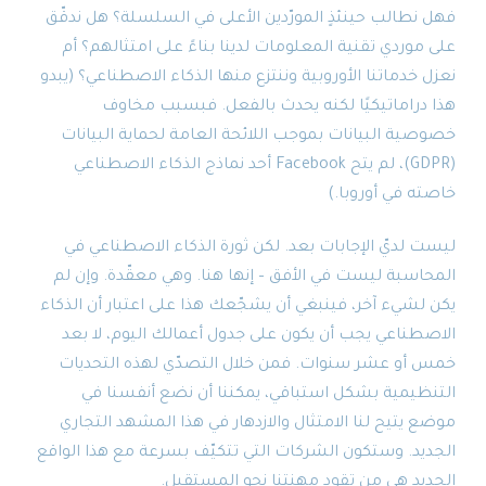
فهل نطالب حينئذٍ المورّدين الأعلى في السلسلة؟ هل ندقّق
على موردي تقنية المعلومات لدينا بناءً على امتثالهم؟ أم
نعزل خدماتنا الأوروبية وننتزع منها الذكاء الاصطناعي؟ (يبدو
هذا دراماتيكيًا لكنه يحدث بالفعل. فبسبب مخاوف
خصوصية البيانات بموجب اللائحة العامة لحماية البيانات
(GDPR)، لم يتح Facebook أحد نماذج الذكاء الاصطناعي
خاصته في أوروبا.)
ليست لديّ الإجابات بعد. لكن ثورة الذكاء الاصطناعي في
المحاسبة ليست في الأفق – إنها هنا. وهي معقّدة. وإن لم
يكن لشيء آخر، فينبغي أن يشجّعك هذا على اعتبار أن الذكاء
الاصطناعي يجب أن يكون على جدول أعمالك اليوم، لا بعد
خمس أو عشر سنوات. فمن خلال التصدّي لهذه التحديات
التنظيمية بشكل استباقي، يمكننا أن نضع أنفسنا في
موضع يتيح لنا الامتثال والازدهار في هذا المشهد التجاري
الجديد. وستكون الشركات التي تتكيّف بسرعة مع هذا الواقع
الجديد هي من تقود مهنتنا نحو المستقبل.