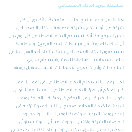
سلسلة توريد الذكاء الاصطناعي
هنا أشعر بعدم الارتياح. ما زلت متمسّكًا بتأكيدي أن كل
شركة هي، أو ستكون، شركة مدعومة بالذكاء الاصطناعي.
فمن المرجّح جدًا أنك تستخدم الذكاء الاصطناعي كل يوم دون
أن تدرك ذلك (فكّر في مرشّحات البريد المزعج). وموظفوك
يستخدمون الذكاء الاصطناعي بالتأكيد لأداء أعمالهم، بما في
ذلك الاستعانة بـ ChatGPT للبحث واستخدام مدوّني
الملاحظات وأدوات تفريغ الاجتماعات الآلية لتسهيل يومهم.
لكن، رغم أننا نستخدم الذكاء الاصطناعي في أعمالنا، فمن
غير المرجّح أن نطوّر الذكاء الاصطناعي بأنفسنا فعليًا أو أن
يكون لدينا قدر كبير من التحكم في كيفية بنائه. خذ روبوتات
الدردشة لخدمة العملاء. صحيح أن للشركة دورًا تؤديه في
إعداد روبوت الدردشة، وتحديدًا توفير البيانات والمعلومات
الخاصة بالشركة واختبار الروبوت. غير أن المورّد سيتولّى
معظم العمل الشاق، بدءًا من توفير أداة الذكاء الاصطناعي