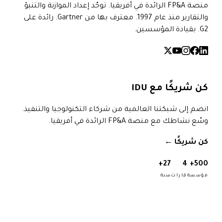
منصة FP&A الرائدة في أفريقيا. توحّد إعداد الموازنة والتنبؤ
والتقارير منذ عام 1997. معترف بها من Gartner. رائدة على
G2. بقيادة المؤسسين.
كن شريكًا مع IDU
انضم إلى شبكتنا العالمية من شركاء التكنولوجيا والتنفيذ.
وسّع نشاطك مع منصة FP&A الرائدة في أفريقيا.
كن شريكًا
→
27+
4
500+
مؤسسة
قارات
سنة