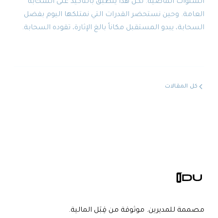
السنوات الماضية. لكن هذا ينطبق بالتأكيد على السحابة
العامة. وحين نستحضر القدرات التي نمتلكها اليوم بفضل
السحابة، يبدو المستقبل مكاناً بالغ الإثارة، تقوده السحابة.
كل المقالات
مصممة للمديرين. موثوقة من قِبَل المالية.