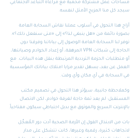
مساحات عمل مشتركة محمية مع مراعاة التباعد الاجتماعي.
سيجد كل منا المزيج الأمثل لنفسه.
أزاح هذا التحول في أسلوب عملنا نقاش السحابة العامة
بصورة دائمة من «هل ينبغي لنا؟» إلى «متى سنفعل ذلك؟».
توفر لنا السحابة العامة الوصول إلى بياناتنا وفرقنا دون
الحاجة إلى شبكات VPN المرهقة، أو إعداد الخوادم وصيانتها،
أو متطلبات الحزمة الترددية المرتبطة بنقل هذه البيانات. مع
العمل عن بعد، يسهل تقدير مزايا امتلاك بياناتك المؤسسية
في السحابة في أي مكان وأي وقت.
وكملاحظة جانبية، سيؤثر هذا التحول في تصميم مكتب
المستقبل: لم يعد ثمة حاجة لغرفة خوادم، لكن الاتصال
بالإنترنت السريع والموثوق مع بديل احتياطي سيكون مفتاحياً.
بات من الابتذال القول إن الأزمة الصحية أدت دور المُعجِّل
لاتجاهات كثيرة، رقمية وغيرها، كانت تتشكل على مدار