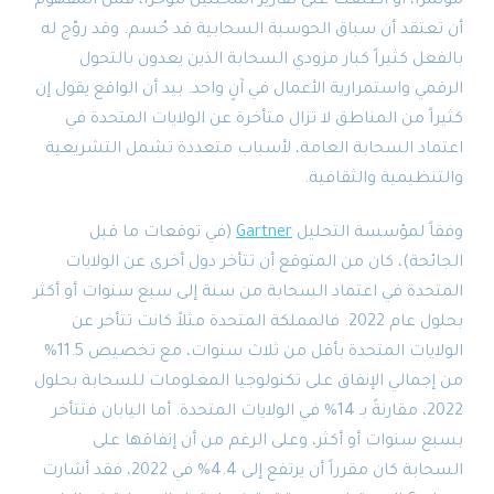
مؤتمراً، أو اطلعت على تقارير المحللين مؤخراً، فمن المفهوم
أن تعتقد أن سباق الحوسبة السحابية قد حُسم. وقد روّج له
بالفعل كثيراً كبار مزودي السحابة الذين يعدون بالتحول
الرقمي واستمرارية الأعمال في آنٍ واحد. بيد أن الواقع يقول إن
كثيراً من المناطق لا تزال متأخرة عن الولايات المتحدة في
اعتماد السحابة العامة، لأسباب متعددة تشمل التشريعية
والتنظيمية والثقافية.
وفقاً لمؤسسة التحليل
Gartner
(في توقعات ما قبل
الجائحة)، كان من المتوقع أن تتأخر دول أخرى عن الولايات
المتحدة في اعتماد السحابة من سنة إلى سبع سنوات أو أكثر
بحلول عام 2022. فالمملكة المتحدة مثلاً كانت تتأخر عن
الولايات المتحدة بأقل من ثلاث سنوات، مع تخصيص 11.5%
من إجمالي الإنفاق على تكنولوجيا المعلومات للسحابة بحلول
2022، مقارنةً بـ 14% في الولايات المتحدة. أما اليابان فتتأخر
بسبع سنوات أو أكثر، وعلى الرغم من أن إنفاقها على
السحابة كان مقرراً أن يرتفع إلى 4.4% في 2022، فقد أشارت