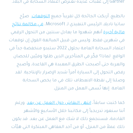
Gartner إلى عقبات عديدة تعترض اعتماد السحابة في البلاد.
بالطبع، أربكت الجائحة كل تقريباً جميع
التوقعات
. صرّح
ساتيا ناديلا، الرئيس التنفيذي لـ Microsoft،
في مكالمة نتائج
مالية أخيرة
أنهم شهدوا ما يعادل سنتين من التحول الرقمي
في شهرين فقط. وليس من قبيل المبالغة القول إن توقعات
اعتماد السحابة العامة بحلول 2022 ستبدو منخفضة جداً في
الواقع. لماذا؟ فكّر في المتأخرين الذين ظلوا وفيّين للحصان
والعربة حتى أصبحت الطرق المعبدة هي القاعدة، وأصبح
رفض التحول إلى السيارة أمراً شديد الإضرار بالإنتاجية. لقد
وصلنا إلى نقطة الانعطاف تلك في ما يخص السحابة
العامة. إنها تُسمى العمل من المنزل.
كما كتبت سابقاً،
انتهى النقاش حول العمل عن بعد
. ورغم
أننا سنعود تدريجياً إلى مكاتبنا خلال الأسابيع والأشهر
القادمة، فسنجمع ذلك لا شك مع العمل عن بعد. قد يكون
ذلك عملاً من المنزل، أو من أحد المقاهي المبتكرة التي هيّأت