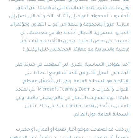
وفي حالات كثيرة بهذه السلاسة التي شهدناها. من أجهزة
الحاسوب المحمولة القوية، إلى الألياف الضوئية التي تصل إلى
منازلنا، مروراً بمجموعة واسعة من أدوات التعاون ومؤتمرات
الفيديو: استمرارية الأعمال اُحتُفظ بها في معظمها، بل
تحسنت في بعض الحالات. (نجرى بالتأكيد محادثات أكثر
فاعلية وانسيابية مع عملائنا المحتملين خلال الإغلاق.)
أحد العوامل الأساسية الكبرى التي أسهمت في قدرتنا على
البقاء في المنزل لأكثر من ثلاثة أشهر مع الحفاظ على
الإنتاجية هو السحابة العامة. وهي التي تُشغّل معظم
الأدوات والقدرات كـ Zoom و Microsoft Teams التي نعتمد
عليها اليوم لممارسة الأعمال في عالم يعيش جائحة. وفي
المقابل، ستُعجّل هذه الجائحة لا شك في ذلك انتشار
السحابة العامة حول العالم.
إن كنت قد تصفحت موقع أخبار تقنية أو أعمال، أو حضرت