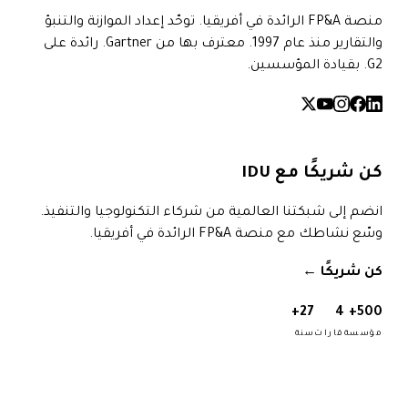
منصة FP&A الرائدة في أفريقيا. توحّد إعداد الموازنة والتنبؤ
والتقارير منذ عام 1997. معترف بها من Gartner. رائدة على
G2. بقيادة المؤسسين.
كن شريكًا مع IDU
انضم إلى شبكتنا العالمية من شركاء التكنولوجيا والتنفيذ.
وسّع نشاطك مع منصة FP&A الرائدة في أفريقيا.
كن شريكًا
→
27+
4
500+
مؤسسة
قارات
سنة