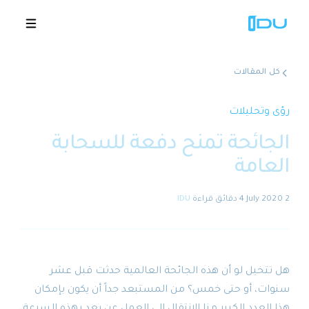
كل المقالات
الحلول
رؤى وتحليلات
الجائحة تمنح دفعة للسحابة
المنصة
العامة
نجاح عالمي
2 July 2020
·
4 دقائق
قراءة
·
IDU
المصادر
الشركة
هل تتخيل لو أن هذه الجائحة العالمية حدثت قبل عشر
سنوات، أو حتى خمس؟ من المستبعد جداً أن يكون بإمكان
🇸🇦
عروض توضيحية
هذا العدد الكبير منا الانتقال إلى العمل عن بعد بهذه السرعة،