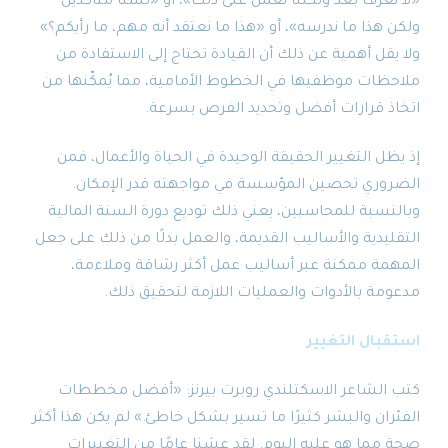
«لا نعرف بعد ولكننا نعمل على ذلك»، أو «لسنا متأكدين
ولكن هذا ما ندرسه»، أو «هذا ما نعتقد أنه مهم، ما رأيكم؟»
ولا يقل أهمية عن ذلك أن القيادة تحتاج إلى الاستفادة من
ملاحظات موظفيها في الخطوط الأمامية، مما يُمكّنها من
اتخاذ قرارات أفضل وتحديد الفرص بسرعة.
إذ يظل التغيير الحقيقة الوحيدة في الحياة والأعمال، فمن
الضروري تحصين المؤسسة في مواجهته قدر الإمكان.
وبالنسبة للمحاسبين، يعني ذلك توديع دورة السنة المالية
التقليدية والأساليب القديمة، والعمل بدلًا من ذلك على جعل
المهمة ممكنة عبر أساليب عمل أكثر رشاقة وملاءمة،
مدعومة بالأدوات والعمليات اللازمة لتحقيق ذلك.
استقبال التغيير
كتب الشاعر الاسكتلندي روبرت بيرنز: «أفضل مخططات
الفئران والبشر كثيرًا ما تسير بشكل خاطئ.» لم يكن هذا أكثر
صحة مما هو عليه اليوم. لقد عشنا عامًا من التغييرات