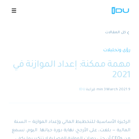
كل المقالات
الحلول
رؤى وتحليلات
مهمة ممكنة: إعداد الموازنة في
المنصة
2021
نجاح عالمي
9 March 2021
·
3 min
قراءة
·
IDU
المصادر
الشركة
الركيزة الأساسية للتخطيط المالي وإعداد الموازنة — السنة
المالية — بلغت، على الأرجح، نهاية دورة حياتها. اليوم، نسمع
🇸🇦
عروض توضيحية
من CFOs أن حتى دورات الموازنة الفصلية لا تتكرر بما يكفي