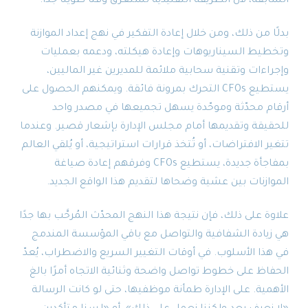
السابقة، لأن الطريقة التقليدية تستغرق وقتًا طويلًا جدًا.
بدلًا من ذلك، ومن خلال إعادة التفكير في نهج إعداد الموازنة
وتخطيط السيناريوهات وإعادة هيكلته، ودعمه بعمليات
وإجراءات وتقنية سحابية ملائمة للمديرين غير الماليين،
يستطيع CFOs التحرك بمرونة فائقة. ويمكنهم الحصول على
أرقام محدّثة وموحّدة يسهل تجميعها في مصدر واحد
للحقيقة وتقديمها أمام مجلس الإدارة بإشعار قصير. وعندما
تتغير الافتراضات، أو تُتخذ قرارات استراتيجية، أو يُلقي العالم
بمفاجأة جديدة، يستطيع CFOs وفرقهم إعادة صياغة
الموازنات بين عشية وضحاها لتقديم هذا الواقع الجديد.
علاوة على ذلك، فإن نتيجة هذا النهج المحدّث المُرحَّب بها جدًا
هي زيادة الشفافية والتواصل مع باقي المؤسسة المندمج
في هذا الأسلوب. في أوقات التغيير السريع والاضطراب، يُعدّ
الحفاظ على خطوط تواصل واضحة وثنائية الاتجاه أمرًا بالغ
الأهمية. على الإدارة طمأنة موظفيها، حتى لو كانت الرسالة