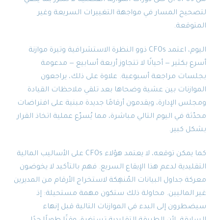
لتصحيح المسار في مواجهة التغييرات السريعة وغير
المتوقعة.
اليوم، اعتمد CFOs ذوو النظرة الاستشرافية وتيرة موازنة
أسرع بكثير — أحيانًا لا تتجاوز أربعة أسابيع — مدعومة
بجلسات مراجعة أسبوعية. علاوة على ذلك، يراجعون
الموازنات بين عشية وضحاها بعد تلقي ملاحظات القيادة
ومجلس الإدارة، ويقدمون أرقامًا جديدة مبنية على افتراضات
محدّثة في اليوم التالي مباشرة، مما يُسرّع عملية اتخاذ القرار
بشكل كبير.
كما يمكن توقعه، لا يعتمد هؤلاء CFOs على الأساليب المالية
التقليدية لدعم هذا الإيقاع السريع. فهم بالتأكيد لا يخوضون
معركة جداول البيانات المُنهِكة لاستخراج الأرقام من المديرين
غير الماليين. محاولة ذلك ستكون مهمة مستحيلة: إذ
سيضطرون إلى البدء في الموازنات التالية قبل إنهاء