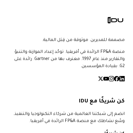
مصممة للمديرين. موثوقة من قِبَل المالية.
منصة FP&A الرائدة في أفريقيا. توحّد إعداد الموازنة والتنبؤ
والتقارير منذ عام 1997. معترف بها من Gartner. رائدة على
G2. بقيادة المؤسسين.
كن شريكًا مع IDU
انضم إلى شبكتنا العالمية من شركاء التكنولوجيا والتنفيذ.
وسّع نشاطك مع منصة FP&A الرائدة في أفريقيا.